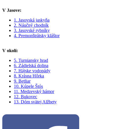
V Jasove:
1. Jasovská jaskyňa
2. Náučný chodník
3. Jasovské rybníky
4. Premonštrátsky kláštor
V okolí:
5. Turniansky hrad
6. Zádielská dolina
7. Hájske vodopády
8. Krásna Hôrka
9. Betliar
10. Kúpele Štós
11. Medzevský hámor
12. Bukovec
13. Dóm svätej Alžbety