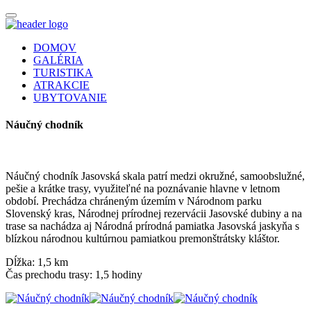
DOMOV
GALÉRIA
TURISTIKA
ATRAKCIE
UBYTOVANIE
Náučný chodník
Náučný chodník Jasovská skala patrí medzi okružné, samoobslužné,
pešie a krátke trasy, využiteľné na poznávanie hlavne v letnom
období. Prechádza chráneným územím v Národnom parku
Slovenský kras, Národnej prírodnej rezervácii Jasovské dubiny a na
trase sa nachádza aj Národná prírodná pamiatka Jasovská jaskyňa s
blízkou národnou kultúrnou pamiatkou premonštrátsky kláštor.
Dĺžka: 1,5 km
Čas prechodu trasy: 1,5 hodiny