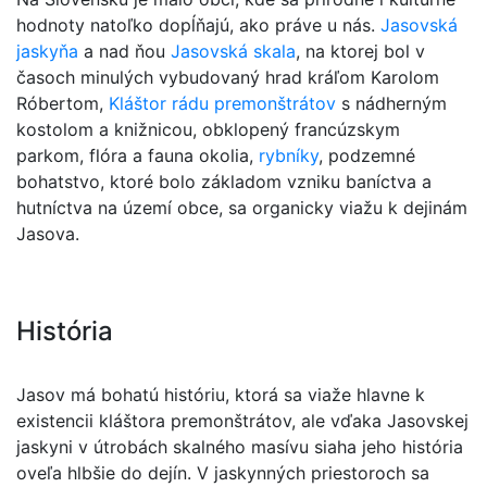
hodnoty natoľko dopĺňajú, ako práve u nás.
Jasovská
jaskyňa
a nad ňou
Jasovská skala
, na ktorej bol v
časoch minulých vybudovaný hrad kráľom Karolom
Róbertom,
Kláštor rádu premonštrátov
s nádherným
kostolom a knižnicou, obklopený francúzskym
parkom, flóra a fauna okolia,
rybníky
, podzemné
bohatstvo, ktoré bolo základom vzniku baníctva a
hutníctva na území obce, sa organicky viažu k dejinám
Jasova.
História
Jasov má bohatú históriu, ktorá sa viaže hlavne k
existencii kláštora premonštrátov, ale vďaka Jasovskej
jaskyni v útrobách skalného masívu siaha jeho história
oveľa hlbšie do dejín. V jaskynných priestoroch sa