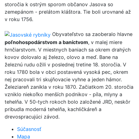
storočia k ostrým sporom občanov Jasova so
zemepánom - prelátom kláštora. Tie boli urovnané až
v roku 1756.
Obyvateľstvo sa zaoberalo hlavne
poľnohospodárstvom a baníctvom
, v malej miere
hrnčiarstvom. V miestnych baniach sa okrem drahých
kovov dolovalo aj železo, olovo a meď. Bane na
železnú rudu ožili v poslednej tretine 18. storočia. V
roku 1780 bola v obci postavená vysoká pec, okrem
nej pracovali tri skujňovacie vyhne a jeden hámor.
Železiareň zanikla v roku 1870. Začiatkom 20. storočia
vzniklo niekoľko menších podnikov - píla, mlyny a
tehelňa. V 50-tych rokoch bolo založené JRD, neskôr
pribudla moderná tehelňa, kachličkáreň a
drevospracujúci závod.
Súčasnosť
Mapa