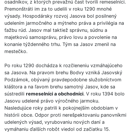
osadníkov, z ktorých prevažnú čast tvorili remeselníci.
Premonštráti im za to udelili v roku 1290 mnohé
výsady. Hospodársky rozvoj Jasova bol posilnený
udelením jarmočného a mýtneho práva a privilégia na
ťažbu rúd. Jasov mal taktiež správnu, súdnu a
majetkovú samosprávu, právo lovu a povolenie na
konanie týždenného trhu. Tým sa Jasov zmenil na
mestečko.
Po roku 1290 dochádza k rozčleneniu vzmáhajúceho
sa Jasova. Na pravom brehu Bodvy vzniká Jasovský
Podzámok, obývaný pravdepodobne služobníctvom
kláštora a na ľavom brehu samotný Jasov, kde sa
sústredili
remeselníci a obchodníci
. V roku 1394 bolo
Jasovu udelené právo výročného jarmoku.
Nasledujúce roky patrili k pokojnejším obdobiam v
histórii obce. Odpor proti nerešpektovaniu panovníkmi
udelených výsad, vyrubovaniu nových daní a
vymáhaniu ďalších robôt viedol od začiatku 15.