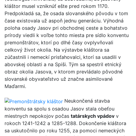
kláštor musel vzniknúť ešte pred rokom 1170.
Predpokladá sa, že osada slovanského pôvodu v tom
čase existovala už aspoň jednu generáciu. Výhodná
poloha osady Jasov pri obchodnej ceste a bohatstvo
prírody viedli k voľbe tohto miesta pre sídlo konventu
premonštrátov, ktorí po dlhé časy ovplyvňovali
celkový život okolia. Na výstavbe kláštora sa
zúčastnili i nemeckí prisťahovalci, ktorí sa usadili v
abovskej oblasti a na Spiši. Tým sa spestril etnický
obraz okolia Jasova, v ktorom prevládalo pôvodné
slovanské obyvateľstvo už značne asimilované
Maďarmi.
Neukončená stavba
konventu sa spolu s osadou Jasov stala obeťou
miestnych nepokojov počas
tatárskych vpádov
v
rokoch 1241-1242 a 1285-1288. Dokončenie kláštora
sa uskutočnilo po roku 1255, za pomoci nemeckých