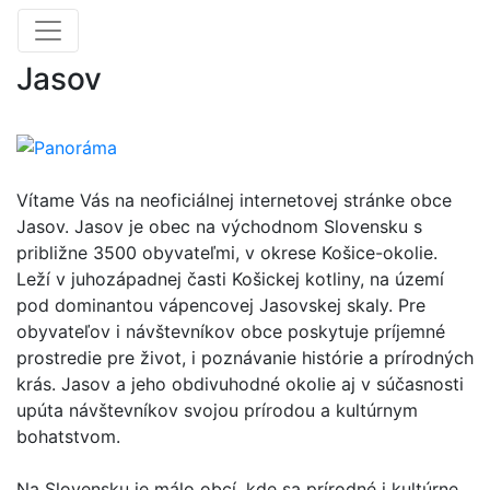
Jasov
Vítame Vás na neoficiálnej internetovej stránke obce
Jasov. Jasov je obec na východnom Slovensku s
približne 3500 obyvateľmi, v okrese Košice-okolie.
Leží v juhozápadnej časti Košickej kotliny, na území
pod dominantou vápencovej Jasovskej skaly. Pre
obyvateľov i návštevníkov obce poskytuje príjemné
prostredie pre život, i poznávanie histórie a prírodných
krás. Jasov a jeho obdivuhodné okolie aj v súčasnosti
upúta návštevníkov svojou prírodou a kultúrnym
bohatstvom.
Na Slovensku je málo obcí, kde sa prírodné i kultúrne