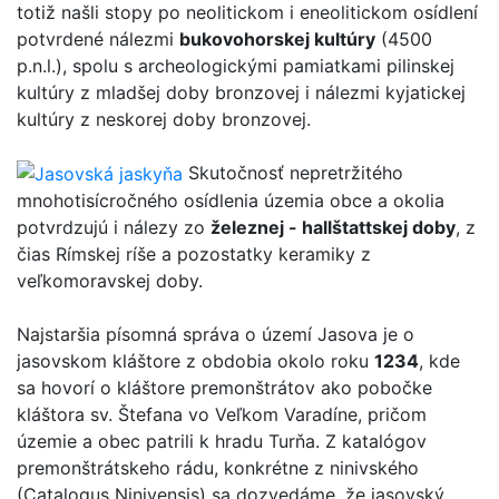
totiž našli stopy po neolitickom i eneolitickom osídlení
potvrdené nálezmi
bukovohorskej kultúry
(4500
p.n.l.), spolu s archeologickými pamiatkami pilinskej
kultúry z mladšej doby bronzovej i nálezmi kyjatickej
kultúry z neskorej doby bronzovej.
Skutočnosť nepretržitého
mnohotisícročného osídlenia územia obce a okolia
potvrdzujú i nálezy zo
železnej - hallštattskej doby
, z
čias Rímskej ríše a pozostatky keramiky z
veľkomoravskej doby.
Najstaršia písomná správa o území Jasova je o
jasovskom kláštore z obdobia okolo roku
1234
, kde
sa hovorí o kláštore premonštrátov ako pobočke
kláštora sv. Štefana vo Veľkom Varadíne, pričom
územie a obec patrili k hradu Turňa. Z katalógov
premonštrátskeho rádu, konkrétne z ninivského
(Catalogus Ninivensis) sa dozvedáme, že jasovský