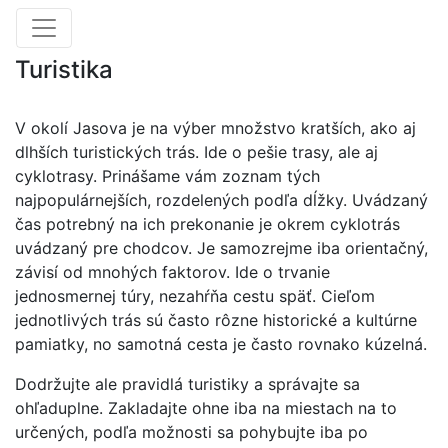
Turistika
V okolí Jasova je na výber množstvo kratších, ako aj
dlhších turistických trás. Ide o pešie trasy, ale aj
cyklotrasy. Prinášame vám zoznam tých
najpopulárnejších, rozdelených podľa dĺžky. Uvádzaný
čas potrebný na ich prekonanie je okrem cyklotrás
uvádzaný pre chodcov. Je samozrejme iba orientačný,
závisí od mnohých faktorov. Ide o trvanie
jednosmernej túry, nezahŕňa cestu späť. Cieľom
jednotlivých trás sú často rôzne historické a kultúrne
pamiatky, no samotná cesta je často rovnako kúzelná.
Dodržujte ale pravidlá turistiky a správajte sa
ohľaduplne. Zakladajte ohne iba na miestach na to
určených, podľa možnosti sa pohybujte iba po